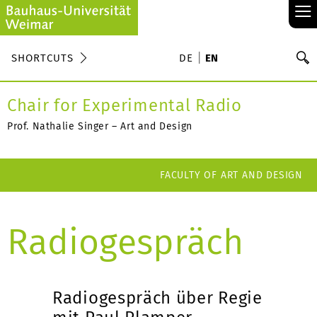
≡
S
SHORTCUTS
DE
EN
Se
Chair for Experimental Radio
Prof. Nathalie Singer – Art and Design
FACULTY OF ART AND DESIGN
Radiogespräch
Radiogespräch über Regie