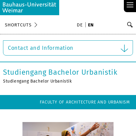
≡
S
SHORTCUTS
DE
EN
Se
Contact and Information
Studiengang Bachelor Urbanistik
Studiengang Bachelor Urbanistik
FACULTY OF ARCHITECTURE AND URBANISM