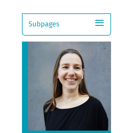
≡
Subpages
Expand
submenu