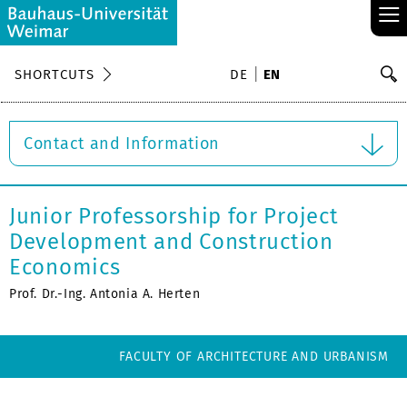
≡
S
SHORTCUTS
DE
EN
Se
Contact and Information
Junior Professorship for Project
Development and Construction
Economics
Prof. Dr.-Ing. Antonia A. Herten
FACULTY OF ARCHITECTURE AND URBANISM