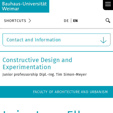
≡
S
SHORTCUTS
DE
EN
Se
Contact and Information
Constructive Design and
Experimentation
Junior professorship Dipl.-Ing. Tim Simon-Meyer
FACULTY OF ARCHITECTURE AND URBANISM