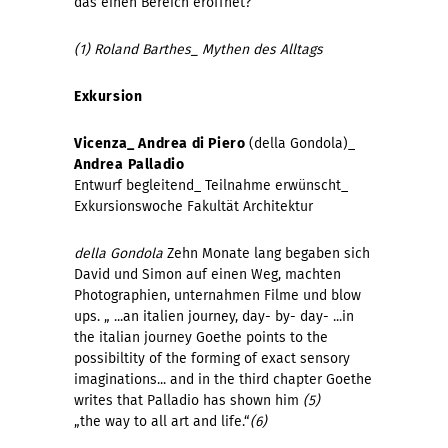
das einen Bereich eröffnet?
(1) Roland Barthes_ Mythen des Alltags
Exkursion
Vicenza_ Andrea di Piero
(della Gondola)_
Andrea
Palladio
Entwurf begleitend_ Teilnahme erwünscht_
Exkursionswoche Fakultät Architektur
della Gondola
Zehn Monate lang begaben sich
David und Simon auf einen Weg, machten
Photographien, unternahmen Filme und blow
ups. „ ...an italien journey, day- by- day- ...in
the italian journey Goethe points to the
possibiltity of the forming of exact sensory
imaginations... and in the third chapter Goethe
writes that Palladio has shown him
(5)
„the way to all art and life.“
(6)