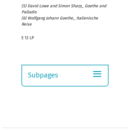
(5) David Lowe and Simon Sharp_ Goethe and
Palladio
(6) Wolfgang Johann Goethe_ Italienische
Reise
E 12 LP
≡
Subpages
Expand
submenu