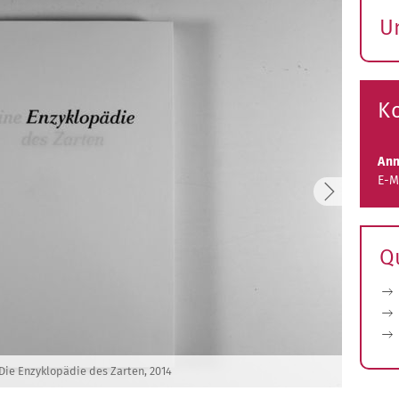
U
S
ö
K
Ann
E-M
Q
Die Enzyklopädie des Zarten, 2014