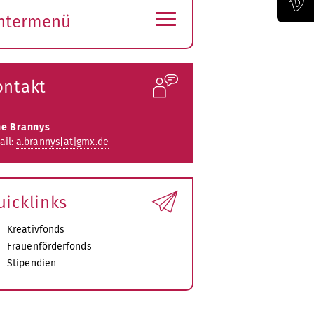
≡
ntermenü
Offizieller Vimeo-Kanal der Bauhaus-Univertität Weimar
ubmenü
ffnen
ontakt
e Brannys
ail:
a.brannys[at]gmx.de
uicklinks
Kreativfonds
Frauenförderfonds
Stipendien