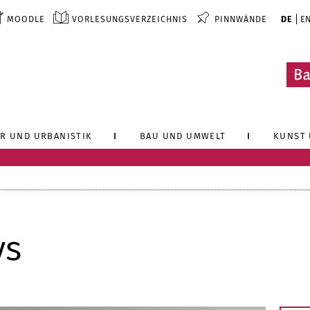
MOODLE
VORLESUNGSVERZEICHNIS
PINNWÄNDE
DE
E
R UND URBANISTIK
BAU UND UMWELT
KUNST 
ys