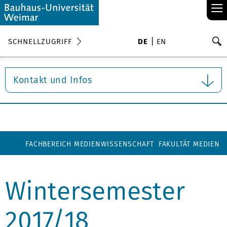
≡
S
SCHNELLZUGRIFF
DE
EN
Su
Kontakt und Infos
FACHBEREICH MEDIENWISSENSCHAFT
FAKULTÄT MEDIEN
Wintersemester
2017/18