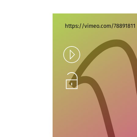
https://vimeo.com/78891811
Play
Unlock