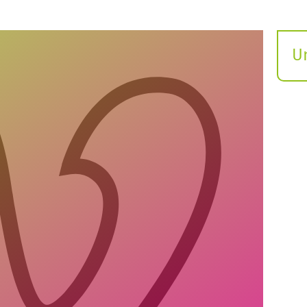
U
S
ö