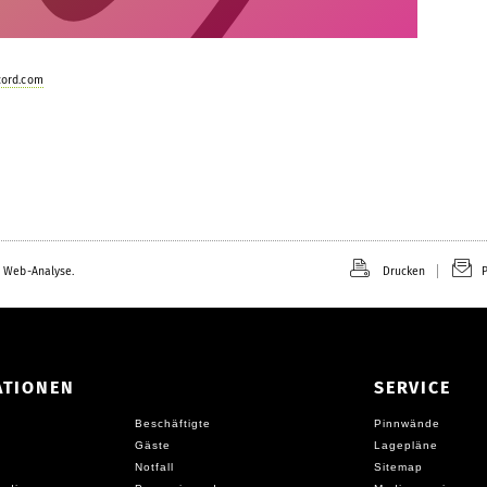
cord.com
 Web-Analyse.
Drucken
P
ATIONEN
SERVICE
Beschäftigte
Pinnwände
Gäste
Lagepläne
Notfall
Sitemap