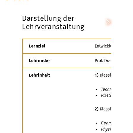
Darstellung der
Lehrveranstaltung
Lernziel
Entwicklung eines g
Lehrender
Prof. Dr.-Ing. habil.
Lehrinhalt
1)
Klassifizierung 
Technische Sche
Plattentheorie
: 
2)
Klassifizierung 
Geometrisch nic
Physikalisch nic