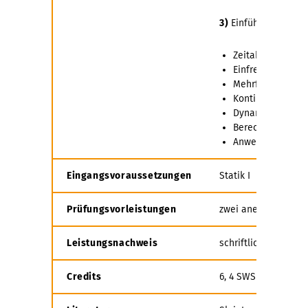
3)
Einführung in di
Zeitabhängige V
Einfreiheitsgrad
Mehrfreiheitsgr
Kontinuierliche 
Dynamische Verg
Berechnungsverf
Anwendungen: pr
Eingangsvoraussetzungen
Statik I
Prüfungsvorleistungen
zwei anerkannte Bel
Leistungsnachweis
schriftliche Prüfung
Credits
6, 4 SWS Vorlesung,