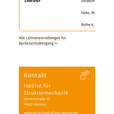
Literatur
Skriptum zur Verans
Hake, Meskouris: St
Rothert, Gensichen: 
Alle Lehrveranstaltungen für
Bachelorstudiengang >>
Kontakt
Institut für
Strukturmechanik
Marienstraße 15
99423 Weimar
sekretariat.ism[at]uni-weimar.de