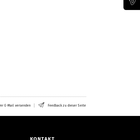
Offizieller Vimeo-Kanal der Bauhaus-Univertität Weimar
er E-Mail versenden
Feedback zu dieser Seite
KONTAKT