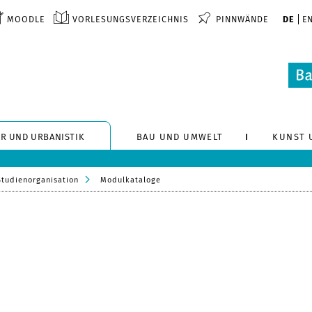
MOODLE
VORLESUNGSVERZEICHNIS
PINNWÄNDE
DE
E
R UND URBANISTIK
BAU UND UMWELT
KUNST 
Studienorganisation
Modulkataloge