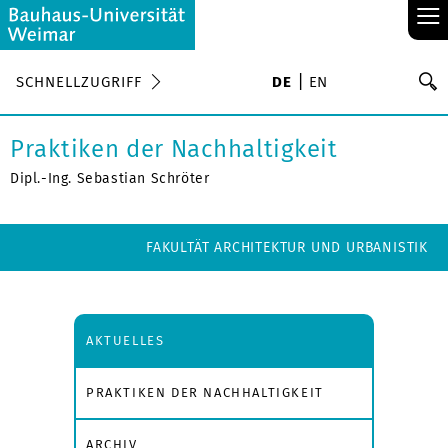
≡
S
SCHNELLZUGRIFF
DE
EN
Su
Praktiken der Nachhaltigkeit
Dipl.-Ing. Sebastian Schröter
FAKULTÄT ARCHITEKTUR UND URBANISTIK
AKTUELLES
PRAKTIKEN DER NACHHALTIGKEIT
ARCHIV