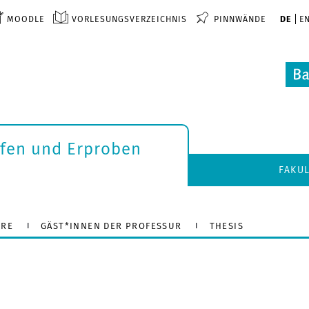
MOODLE
VORLESUNGSVERZEICHNIS
PINNWÄNDE
DE
E
rfen und Erproben
FAKU
HRE
GÄST*INNEN DER PROFESSUR
THESIS