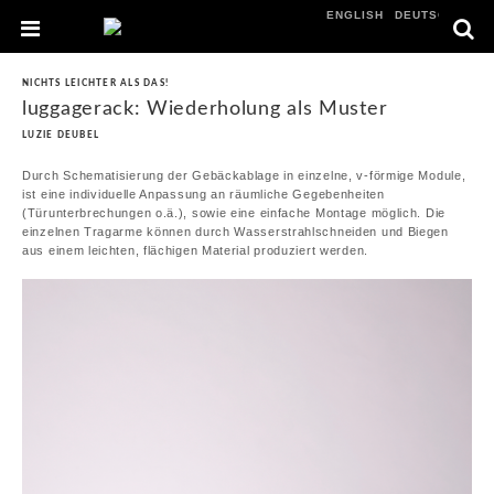
ENGLISH
DEUTSCH
NICHTS LEICHTER ALS DAS!
luggagerack: Wiederholung als Muster
LUZIE DEUBEL
Durch Schematisierung der Gebäckablage in einzelne, v-förmige Module,
ist eine individuelle Anpassung an räumliche Gegebenheiten
(Türunterbrechungen o.ä.), sowie eine einfache Montage möglich. Die
einzelnen Tragarme können durch Wasserstrahlschneiden und Biegen
aus einem leichten, flächigen Material produziert werden.