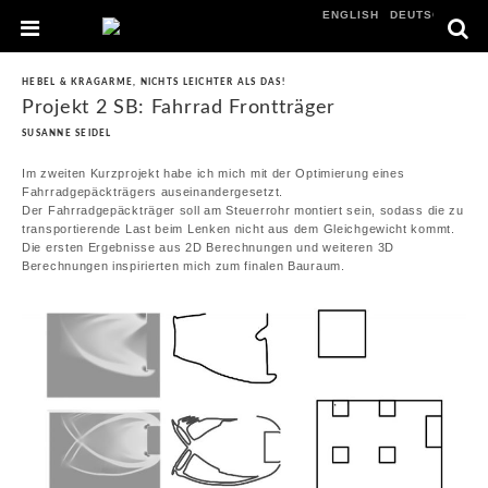
ENGLISH
DEUTSCH
HEBEL & KRAGARME
,
NICHTS LEICHTER ALS DAS!
Projekt 2 SB: Fahrrad Frontträger
SUSANNE SEIDEL
Im zweiten Kurzprojekt habe ich mich mit der Optimierung eines
Fahrradgepäckträgers auseinandergesetzt.
Der Fahrradgepäckträger soll am Steuerrohr montiert sein, sodass die zu
transportierende Last beim Lenken nicht aus dem Gleichgewicht kommt.
Die ersten Ergebnisse aus 2D Berechnungen und weiteren 3D
Berechnungen inspirierten mich zum finalen Bauraum.