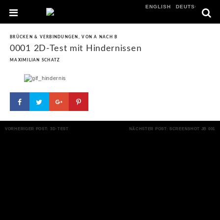
ENGLISH
DEUTSCH
BRÜCKEN & VERBINDUNGEN
,
VON A NACH B
0001 2D-Test mit Hindernissen
MAXIMILIAN SCHATZ
VORHERIGER POST: 3D-TEST
NÄCHSTER POST: SCREENSHOT JB 001
POST NAVIGATION