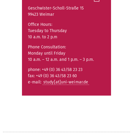
Geschwister-Scholl-Straße 15
99423 Weimar
Office Hours:
Tuesday to Thursday
10 a.m. to 2 p.m
Phone Consultation:
Monday until Friday
10 a.m. – 12 a.m. and 1 p.m. – 3 p.m.
phone: +49 (0) 36 43/58 23 23
fax: +49 (0) 36 43/58 23 60
e-mail:
study[at]uni-weimar.de