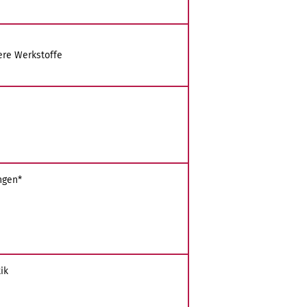
ere Werkstoffe
ngen*
ik