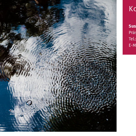
K
Sus
Prä
Tel.
E-M