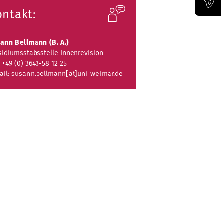
ontakt:
Official Vimeo channel of the Bauhaus-Universität Weimar
ann Bellmann (B. A.)
sidiumsstabsstelle Innenrevision
: +49 (0) 3643-58 12 25
ail:
susann.bellmann[at]uni-weimar.de