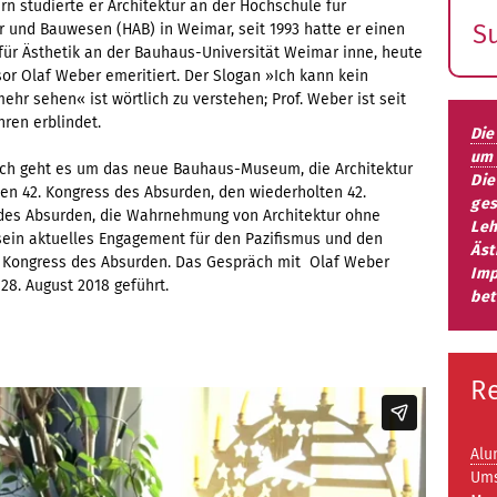
rn studierte er Architektur an der Hochschule für
S
r und Bauwesen (HAB) in Weimar, seit 1993 hatte er einen
für Ästhetik an der Bauhaus-Universität Weimar inne, heute
E
sor Olaf Weber emeritiert. Der Slogan »Ich kann kein
s
hr sehen« ist wörtlich zu verstehen; Prof. Weber ist seit
hren erblindet.
Die
um 
ch geht es um das neue Bauhaus-Museum, die Architektur
Die
en 42. Kongress des Absurden, den wiederholten 42.
ges
des Absurden, die Wahrnehmung von Architektur ohne
Leh
 sein aktuelles Engagement für den Pazifismus und den
Äst
2. Kongress des Absurden. Das Gespräch mit Olaf Weber
Imp
28. August 2018 geführt.
bet
R
Alu
Ums