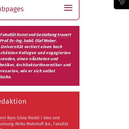
≡
ubpages
Official Vimeo channel of the Bauhaus-Universität Weimar
xpand
ubmenu
 Fakultät Kunst und Gestaltung trauert
Prof. Dr.-Ing. habil. Olaf Weber
.
 Universität verliert einen hoch
chätzten Kollegen und engagierten
renden, einen »Ästheten und
hetiker, Architekturtheoretiker und
resario«, wie er sich selbst
itelte.
edaktion
mni Büro
Silvia Riedel | Idee und
etzung: Mirko Muhshoff B.A., Fakultät