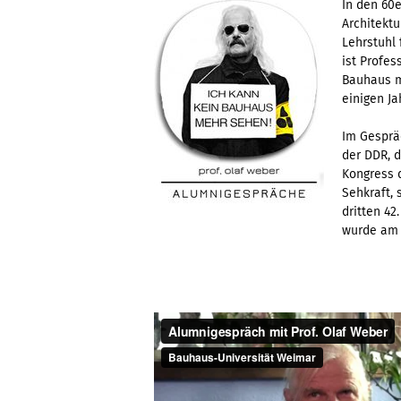
In den 60e
Architektu
Lehrstuhl 
ist Profes
Bauhaus me
einigen Ja
Im Gesprä
der DDR, d
Kongress 
Sehkraft,
dritten 4
wurde am 