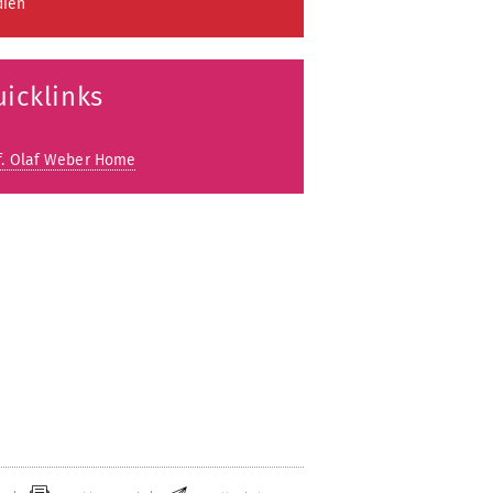
ien
icklinks
f. Olaf Weber Home