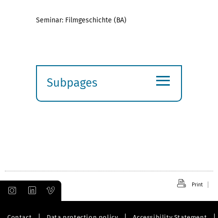
Seminar: Filmgeschichte (BA)
≡
Subpages
Expand
submenu
Print
Contact
Data protection policy
Accessibility Statement