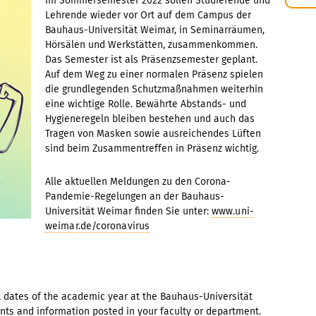
E
Im Sommersemester 2022 sollen Studierende und
Lehrende wieder vor Ort auf dem Campus der
s
Bauhaus-Universität Weimar, in Seminarräumen,
Hörsälen und Werkstätten, zusammenkommen.
Das Semester ist als Präsenzsemester geplant.
Auf dem Weg zu einer normalen Präsenz spielen
die grundlegenden Schutzmaßnahmen weiterhin
eine wichtige Rolle. Bewährte Abstands- und
Hygieneregeln bleiben bestehen und auch das
Tragen von Masken sowie ausreichendes Lüften
sind beim Zusammentreffen in Präsenz wichtig.
Alle aktuellen Meldungen zu den Corona-
Pandemie-Regelungen an der Bauhaus-
Universität Weimar finden Sie unter:
www.uni-
weimar.de/coronavirus
nt dates of the academic year at the Bauhaus-Universität
ts and information posted in your faculty or department.