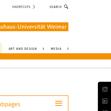
Search
SHORTCUTS
ART AND DESIGN
MEDIA
Official Instagram account of the Bauhaus-Universität Weimar
≡
ubpages
Official LinkedIn account of the Bauhaus-Universität Weimar