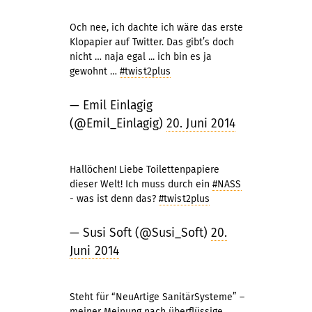
Och nee, ich dachte ich wäre das erste
Klopapier auf Twitter. Das gibt’s doch
nicht … naja egal ... ich bin es ja
gewohnt …
#twist2plus
— Emil Einlagig
(@Emil_Einlagig)
20. Juni 2014
Hallöchen! Liebe Toilettenpapiere
dieser Welt! Ich muss durch ein
#NASS
- was ist denn das?
#twist2plus
— Susi Soft (@Susi_Soft)
20.
Juni 2014
Steht für “NeuArtige SanitärSysteme” –
meiner Meinung nach überflüssige