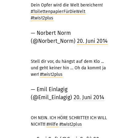
Dein Opfer wird die Welt bereichern!
#ToilettenpapierFürDieWelt
#twist2plus
— Norbert Norm
(@Norbert_Norm)
20. Juni 2014
Stell dir vor, du hängst auf dem Klo ...
und geht keiner hin … Oh da kommt ja
wer!
#twist2plus
— Emil Einlagig
(@Emil_Einlagig)
20. Juni 2014
OH NEIN. ICH HÖRE SCHRITTE!! ICH WILL
NICHT!!!
#Hilfe
#twist2plus