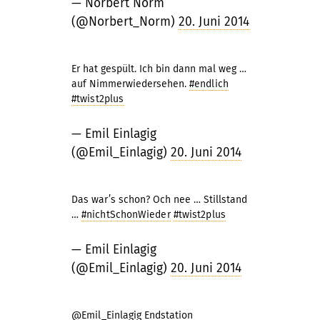
— Norbert Norm
(@Norbert_Norm)
20. Juni 2014
Er hat gespült. Ich bin dann mal weg …
auf Nimmerwiedersehen.
#endlich
#twist2plus
— Emil Einlagig
(@Emil_Einlagig)
20. Juni 2014
Das war’s schon? Och nee … Stillstand
…
#nichtSchonWieder
#twist2plus
— Emil Einlagig
(@Emil_Einlagig)
20. Juni 2014
@Emil_Einlagig
Endstation