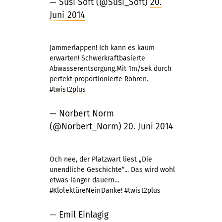
— Susi Soft (@Susi_Soft)
20.
Juni 2014
Jammerlappen! Ich kann es kaum
erwarten! Schwerkraftbasierte
Abwasserentsorgung.Mit 1m/sek durch
perfekt proportionierte Röhren.
#twist2plus
— Norbert Norm
(@Norbert_Norm)
20. Juni 2014
Och nee, der Platzwart liest „Die
unendliche Geschichte“... Das wird wohl
etwas länger dauern…
#KlolektüreNeinDanke
!
#twist2plus
— Emil Einlagig