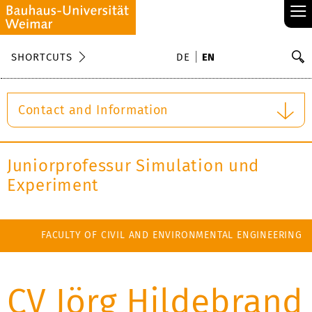
≡
S
SHORTCUTS
DE
EN
Se
Contact and Information
Juniorprofessur Simulation und
Experiment
FACULTY OF CIVIL AND ENVIRONMENTAL ENGINEERING
CV Jörg Hildebrand