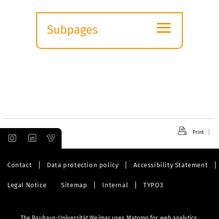
≡
Subpages
Expand
submenu
Print
Contact
Data protection policy
Accessibility Statement
Legal Notice
Sitemap
Internal
TYPO3
The Bauhaus-Universität Weimar uses Matomo for web analytics.