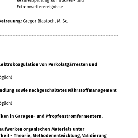
Resilienzprüfung auf Trocken- und
Extremwetterereignisse.
Betreuung:
Gregor Biastoch
, M. Sc.
lektrokoagulation von Perkolatgärresten und
öglich)
andlung sowie nachgeschaltetes Nährstoffmanagement
öglich)
iken in Garagen- und Pfropfenstromfermentern.
aufwerken organischen Materials unter
keit - Theorie, Methodenentwicklung, Validierung