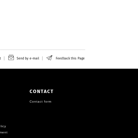
t
Send by e-mail
Feedback this Page
CONTACT
Contact form
licy
ement