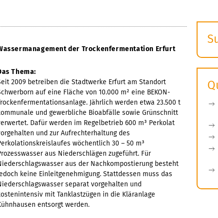
S
Wassermanagement der Trockenfermentation Erfurt
E
s
Das Thema:
Seit 2009 betreiben die Stadtwerke Erfurt am Standort
Q
Schwerborn auf eine Fläche von 10.000 m² eine BEKON-
Trockenfermentationsanlage. Jährlich werden etwa 23.500 t
kommunale und gewerbliche Bioabfälle sowie Grünschnitt
verwertet. Dafür werden im Regelbetrieb 600 m³ Perkolat
vorgehalten und zur Aufrechterhaltung des
Perkolationskreislaufes wöchentlich 30 – 50 m³
Prozesswasser aus Niederschlägen zugeführt. Für
Niederschlagswasser aus der Nachkompostierung besteht
jedoch keine Einleitgenehmigung. Stattdessen muss das
Niederschlagswasser separat vorgehalten und
kostenintensiv mit Tanklastzügen in die Kläranlage
Kühnhausen entsorgt werden.