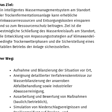
Das Ziel:
Ein intelligentes Wassermanagementsystem am Standort
der Trockenfermentationsanlage kann erhebliche
Trinkwasserressourcen und Entsorgungskosten einsparen
und so zum Ressourcenschutz beitragen. Ziel ist die
bestmögliche Schließung des Wasserkreislaufs am Standort,
die Entwicklung von Anpassungsstrategien auf klimawandel-
bedingte Trockenwetterphasen und die Sicherstellung eines
stabilen Betriebs der Anlage sicherzustellen.
Der Weg:
Aufnahme und Bilanzierung der Situation vor Ort,
Aneignung detaillierter Verfahrenskenntnisse zur
Wasserbilanzierung der anaeroben
Abfallbehandlung sowie industrieller
Abwasserreinigung,
Ausarbeitung und Bewertung von Maßnahmen
(baulich/betrieblich),
Simulation von Niederschlagsereignissen und