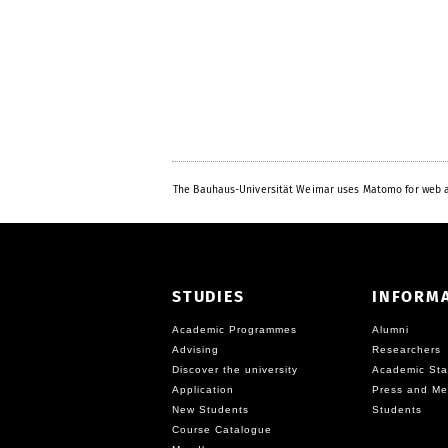
The Bauhaus-Universität Weimar uses Matomo for web a
STUDIES
INFORM
Academic Programmes
Alumni
Advising
Researchers
Discover the university
Academic Sta
Application
Press and Me
New Students
Students
Course Catalogue