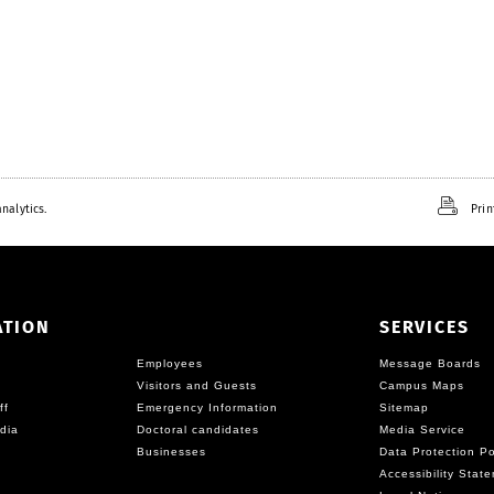
nalytics.
Prin
ATION
SERVICES
Employees
Message Boards
Visitors and Guests
Campus Maps
ff
Emergency Information
Sitemap
dia
Doctoral candidates
Media Service
Businesses
Data Protection Po
Accessibility Stat