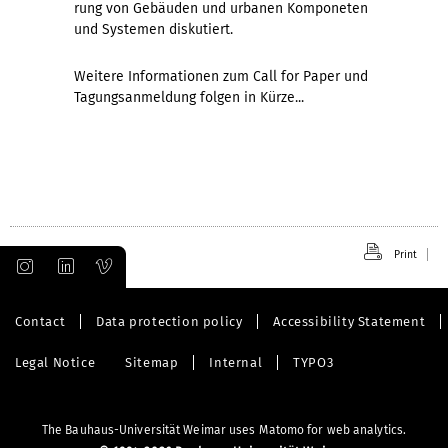
rung von Ge­bäu­den und ur­ba­nen Komponeten
und Sys­te­men diskutiert.
Weitere Informationen zum Call for Paper und
Tagungsanmeldung folgen in Kürze...
Print
Contact
Data protection policy
Accessibility Statement
Legal Notice
Sitemap
Internal
TYPO3
The Bauhaus-Universität Weimar uses Matomo for web analytics.