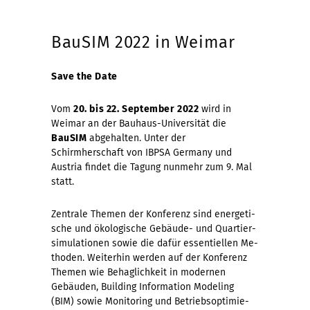
BauSIM 2022 in Weimar
Save the Date
Vom
20. bis 22. September 2022
wird in
Weimar an der Bauhaus-Universität die
BauSIM
abgehalten. Unter der
Schirmherschaft von IBPSA Germany und
Austria findet die Tagung nunmehr zum 9. Mal
statt.
Zentrale Themen der Kon­fe­renz sind en­er­ge­ti­
sche und öko­lo­gi­sche Ge­bäu­de- und Quar­tier­
si­mu­la­ti­onen sowie die dafür essentiellen Me­
tho­den. Wei­te­rhin werden auf der Konferenz
Themen wie Behaglichkeit in modernen
Gebäuden, Buil­ding In­for­ma­ti­on Mo­de­ling
(BIM) sowie Monitoring und Be­triebs­op­ti­mie­