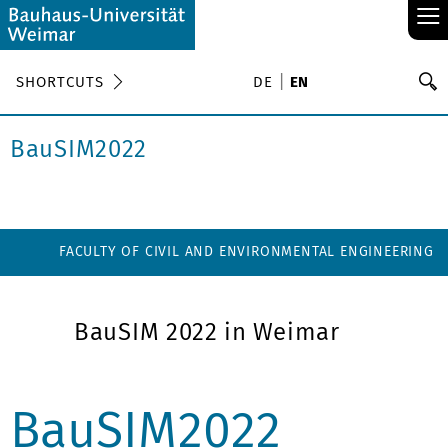
≡
S
SHORTCUTS
DE
EN
Se
BauSIM2022
FACULTY OF CIVIL AND ENVIRONMENTAL ENGINEERING
BauSIM 2022 in Weimar
BauSIM2022