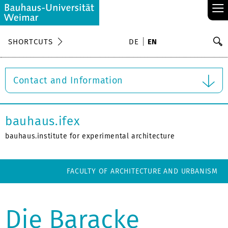
≡
S
SHORTCUTS
DE
EN
Se
Contact and Information
bauhaus.ifex
bauhaus.institute for experimental architecture
FACULTY OF ARCHITECTURE AND URBANISM
Die Baracke