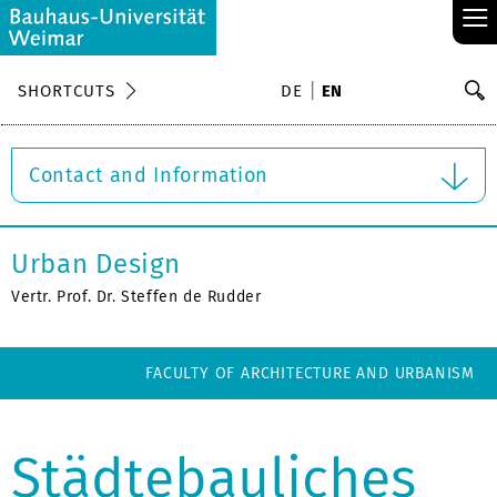
≡
S
SHORTCUTS
DE
EN
Se
Contact and Information
Urban Design
Vertr. Prof. Dr. Steffen de Rudder
FACULTY OF ARCHITECTURE AND URBANISM
Städtebauliches