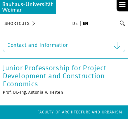
≡
S
SHORTCUTS
DE
EN
Se
Contact and Information
Junior Professorship for Project
Development and Construction
Economics
Prof. Dr.-Ing. Antonia A. Herten
FACULTY OF ARCHITECTURE AND URBANISM