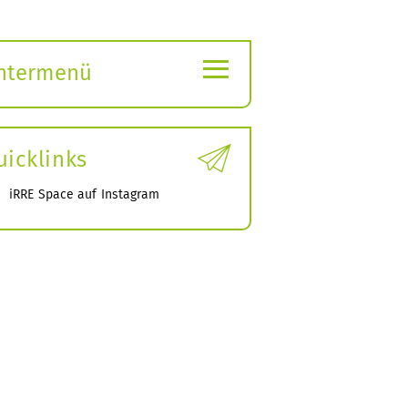
≡
ntermenü
ubmenü
ffnen
uicklinks
iRRE Space auf Instagram