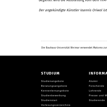
Begleitet wird die Ausstellung vom dem HfM-
Der angekündigte Künstler I
o
annis Oriwol is
Die Bauhaus-Universität Weimar verwendet Matomo zur
STUDIUM
INFORM
Studienangebote
Alumni
Beratungsangebote
Forschende
Kennenlernangebote
Lehrende
Studienbewerbung
Presse und M
Studienstart
Studierende
Vorlesungsverzeichnis