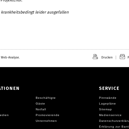
Projektchor.
t krankheitsbedingt leider ausgefallen
 Web-Analyse.
Drucken
P
ATIONEN
SERVICE
Beschäftigte
Pinnwände
Gäste
Lagepläne
Notfall
Sitemap
edien
Promovierende
Medienservice
Unternehmen
Datenschutzerklär
Erklärung zur Barri