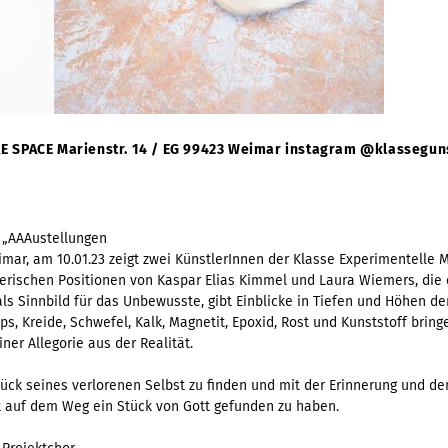
RRE SPACE Marienstr. 14 / EG 99423 Weimar instagram @klassegu
s „AAAustellungen
, am 10.01.23 zeigt zwei KünstlerInnen der
Klasse Experimentelle M
lerischen Positionen von Kaspar Elias Kimmel und
Laura Wiemers, die 
als Sinnbild für das Unbewusste, gibt Einblicke in Tiefen und Höhen d
ps, Kreide, Schwefel,
Kalk, Magnetit, Epoxid, Rost und Kunststoff bring
r Allegorie aus der Realität.
tück seines verlorenen Selbst zu finden und mit
der Erinnerung und de
 auf dem Weg ein Stück von Gott gefunden zu haben.