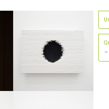
U
S
ö
Q