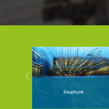
Bauphysik (M.Sc.)
6 Semester | 90 ECTS
4 Semester | 60 ECTS
80% Online | 20% Präsenz
Sprache: Deutsch
Bauphysik