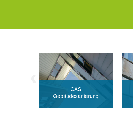
CAS Gebäudesanierung
2 Semester | 12 ECTS
80% Online | 20% Präsenz
CAS
Sprache: Deutsch
Gebäudesanierung