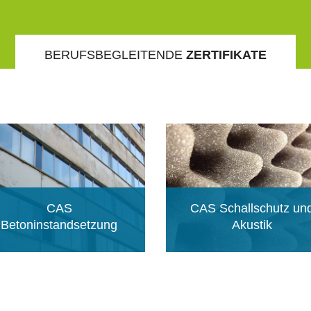
BERUFSBEGLEITENDE
ZERTIFIKATE
CAS
1 Semester | 12 ECTS
2 Semester | 12 ECTS
80% online | 20% Präsenz
80% online | 20% Präsenz
CAS
CAS Schallschutz un
Sprache: Deutsch
Sprache: deutsch
Betoninstandsetzung
Akustik