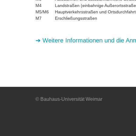
M4 Landstraßen (einbahnige Außerortsstraße
M5/M6 Hauptverkehrsstraßen und Ortsdurchfahr
M7 Erschließungsstraßen
➔ Weitere Informationen und die Anm
© Bauhaus-Universität Weimar