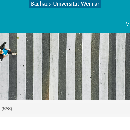
M
n (SAS)