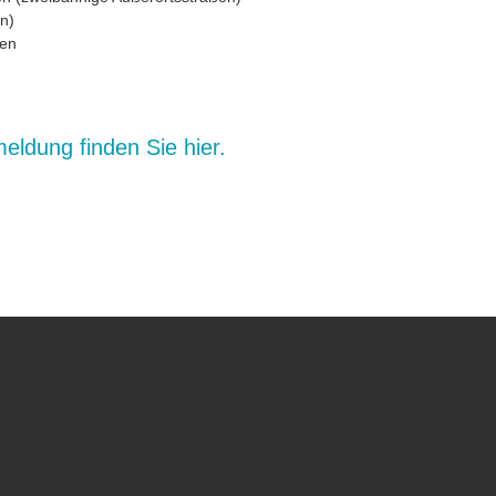
n)
ten
eldung finden Sie hier.