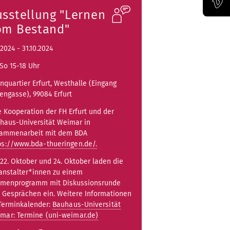
usstellung "Lernen
Official Vimeo channel of the Bauhaus-Universität Weimar
om Bestand"
.2024 - 31.10.2024
So 15-18 Uhr
nquartier Erfurt, Westhalle (Eingang
engasse), 99084 Erfurt
e Kooperation der FH Erfurt und der
haus-Universität Weimar in
ammenarbeit mit dem BDA
ps://www.bda-thueringen.de/.
22. Oktober und 24. Oktober laden die
anstalter*innen zu einem
menprogramm mit Diskussionsrunde
 Gesprächen ein. Weitere Informationen
Terminkalender:
Bauhaus-Universität
mar: Termine (uni-weimar.de)