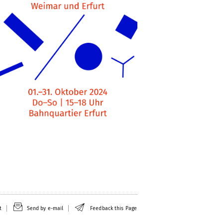
t
Send by e-mail
Feedback this Page