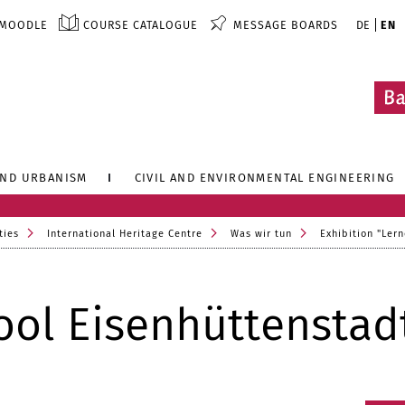
MOODLE
COURSE CATALOGUE
MESSAGE BOARDS
DE
EN
AND URBANISM
CIVIL AND ENVIRONMENTAL ENGINEERING
ties
International Heritage Centre
Was wir tun
Exhibition "Ler
ol Eisenhüttenstad