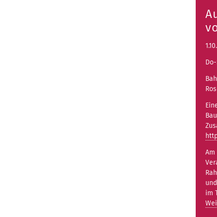
A
v
1.10
Do-
Bah
Ros
Ein
Bau
Zus
htt
Am 
Ver
Rah
und
im 
Wei