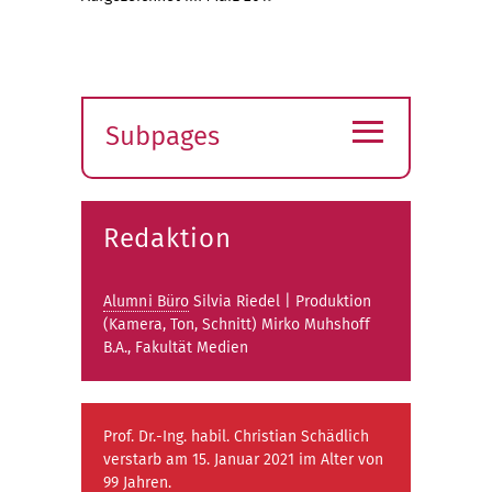
≡
Subpages
Expand
submenu
Redaktion
Alumni Büro
Silvia Riedel | Produktion
(Kamera, Ton, Schnitt) Mirko Muhshoff
B.A., Fakultät Medien
Prof. Dr.-Ing. habil. Christian Schädlich
verstarb am 15. Januar 2021 im Alter von
99 Jahren.