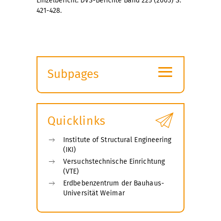
Einzelbericht: DVS-Berichte Band 225 (2003) S.
421-428.
≡
Subpages
Expand
submenu
Quicklinks
Institute of Structural Engineering
(IKI)
Versuchstechnische Einrichtung
(VTE)
Erdbebenzentrum der Bauhaus-
Universität Weimar