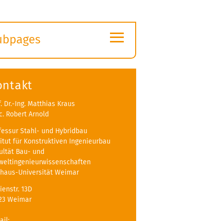
≡
ubpages
xpand
ubmenu
ontakt
f. Dr.-Ing. Matthias Kraus
c. Robert Arnold
fessur Stahl- und Hybridbau
titut für Konstruktiven Ingenieurbau
ultät Bau- und
eltingenieurwissenschaften
haus-Universität Weimar
ienstr. 13D
23 Weimar
ail: