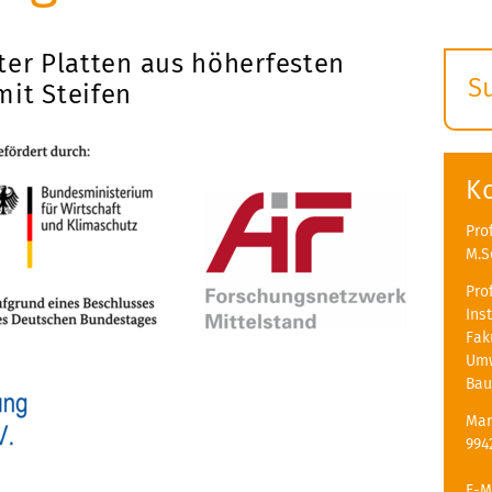
ter Platten aus höherfesten
S
mit Steifen
E
s
K
Pro
M.S
Pro
Ins
Fak
Umw
Bau
Mar
994
E-M