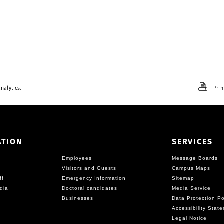
nalytics.
Prin
ATION
SERVICES
Employees
Message Boards
Visitors and Guests
Campus Maps
ff
Emergency Information
Sitemap
dia
Doctoral candidates
Media Service
Businesses
Data Protection Po
Accessibility Stat
Legal Notice