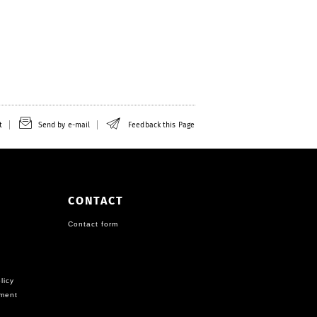
t
Send by e-mail
Feedback this Page
CONTACT
Contact form
licy
ement