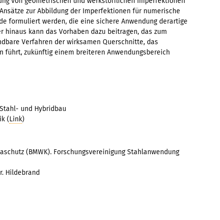
ung von geometrischen und werkstofflichen Imperfektionen
 Ansätze zur Abbildung der Imperfektionen für numerische
e formuliert werden, die eine sichere Anwendung derartige
r hinaus kann das Vorhaben dazu beitragen, das zum
ndbare Verfahren der wirksamen Querschnitte, das
en führt, zukünftig einem breiteren Anwendungsbereich
 Stahl- und Hybridbau
k (
Link
)
maschutz (BMWK). Forschungsvereinigung Stahlanwendung
Dr. Hildebrand