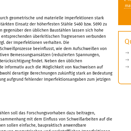
mat
durch geometrische und materielle Imperfektionen stark
stärkten Einsatz der höherfesten Stähle S460 bzw. S690 zu
ten gegenüber den üblichen Baustählen lassen sich hohe
it entsprechenden überkritischen Tragreserven verbunden
Q
gl. der Imperfektionen verhalten. Die
 Schweißprozesse beeinflusst, wie dem Aufschweißen von
mativen Bemessungsansätzen (reduzierten Spannungen,
erücksichtigung findet. Neben den üblichen
de informativ auch die Möglichkeit von Nachweisen auf
bwohl derartige Berechnungen zukünftig stark an Bedeutung
ung aufgrund fehlender Imperfektionsangaben zum jetzigen
ählen soll das Forschungsvorhaben dazu beitragen,
Zusammenhang mit dem Einfluss von Schweißarbeiten auf die
inen sollen einfache, baupraktisch anwendbare