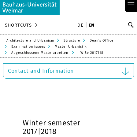
≡
S
SHORTCUTS
DE
EN
Se
Architecture and Urbanism
Structure
Dean's Office
Examination issues
Master Urbanistik
Abgeschlossene Masterarbeiten
WiSe 2017|18
Contact and Information
Winter semester
2017|2018