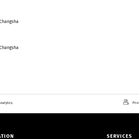
 Changsha
 Changsha
nalytics.
Prin
ATION
SERVICES