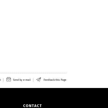
t
Send by e-mail
Feedback this Page
CONTACT