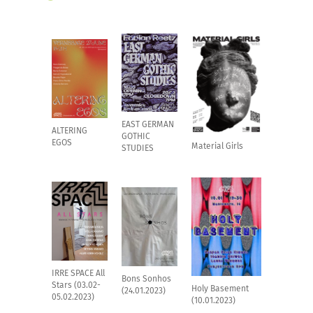
EAST GERMAN
ALTERING
GOTHIC
EGOS
Material Girls
STUDIES
IRRE SPACE All
Bons Sonhos
Stars (03.02-
Holy Basement
(24.01.2023)
05.02.2023)
(10.01.2023)