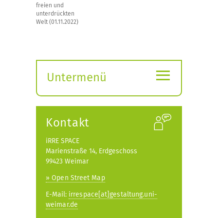
freien und
unterdrückten
Welt (01.11.2022)
≡
Untermenü
Submenü
öffnen
Kontakt
iRRE SPACE
Marienstraße 14, Erdgeschoss
99423 Weimar
» Open Street Map
E-Mail:
irrespace[at]gestaltung.uni-
weimar.de