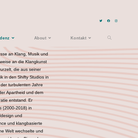
idenz
About
Kontakt
resse an Klang, Musik und
sweise an die Klangkunst
urzelt, die aus seiner
k in den Shifty Studios in
der turbulenten Jahre
er Apartheid und dem
tie entstand. Er
os (2000-2018) in
ddesign und
nce und klangbasierte
che Welt wechselte und