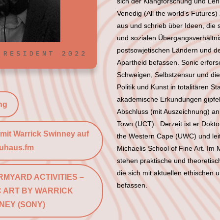
sich der Klangforschung und Leh
Venedig (All the world’s Futures
aus und schrieb über Ideen, die s
und sozialen Übergangsverhältn
postsowjetischen Ländern und d
Apartheid befassen. Sonic erfor
Schweigen, Selbstzensur und di
Politik und Kunst in totalitären S
akademische Erkundungen gipfel
ng
Abschluss (mit Auszeichnung) an 
Town (UCT). Derzeit ist er Dokto
 mit Warrick Swinney auf
the Western Cape (UWC) und leit
uhaus.fm
Michaelis School of Fine Art. Im 
stehen praktische und theoretisc
die sich mit aktuellen ethischen 
RMYARD ACTIVITIES –
befassen.
C ART BY WARRICK
NEY (SONY)