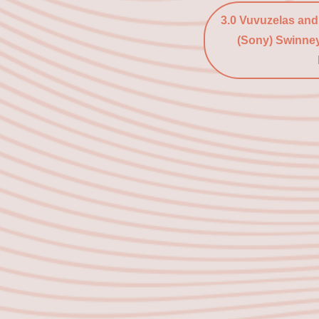
3.0 Vuvuzelas an
(Sony) Swinne