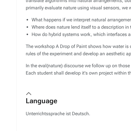
translate algorithms into natural arrangements, but
primarily evaluate nature using visual sensors, we 
What happens if we interpret natural arrangeme
Where does nature lend itself to a description in
How do hybrid systems work, which interfaces a
The workshop
A Drop of Paint
shows how water is or
rules of the experiment and develop an aesthetic ap
In the
eval(nature)
discourse we follow up on those 
Each student shall develop it's own project within t
Language
Un­ter­richts­spra­che ist Deutsch.