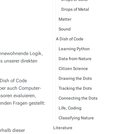
Drops of Metal
Matter
Sound
A Dish of Code
Learning Python
 innewohnende Logik,
Data from Nature
 unserer direkten
Citizen Science
Drawing the Dots
Dish of Code
aber auch Computer-
Tracking the Dots
nsoren evaluieren,
Connecting the Dots
enden Fragen gestellt:
Life, Coding
Classifying Nature
Literature
rhalb dieser