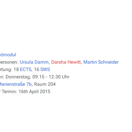
ektmodul
personen:
Ursula Damm
,
Darsha Hewitt
,
Martin Schneider
rtung:
18
ECTS
, 16
SWS
n:
Donnerstag, 09.15 - 12:30 Uhr
arienstraße 7b
, Raum 204
r Termin:
16th April 2015