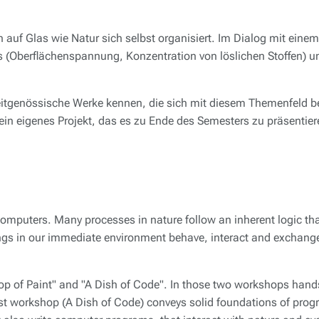
 auf Glas wie Natur sich selbst organisiert. Im Dialog mit eine
(Oberflächenspannung, Konzentration von löslichen Stoffen) un
zeitgenössische Werke kennen, die sich mit diesem Themenfeld b
in eigenes Projekt, das es zu Ende des Semesters zu präsentiere
mputers. Many processes in nature follow an inherent logic tha
ings in our immediate environment behave, interact and exchange
op of Paint"
and
"A Dish of Code"
. In those two workshops hands-
st workshop (
A Dish of Code
) conveys solid foundations of pro