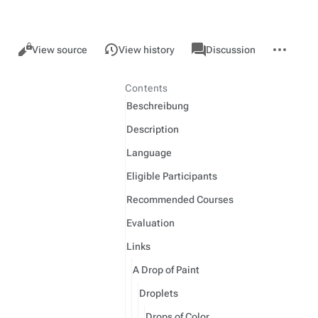
Views
associated-
More
GMU
Read
View source
View history
Discussion
pages
actions
Contents
Beschreibung
Description
Language
Eligible Participants
Recommended Courses
Evaluation
Links
A Drop of Paint
Droplets
Drops of Color