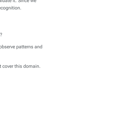
luate it. Since we
ecognition.
s?
 observe patterns and
t cover this domain.