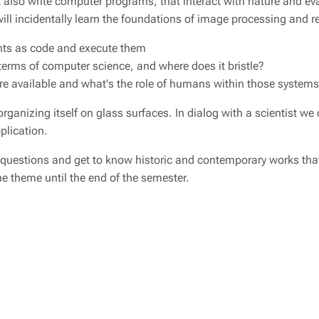
 also write computer programs, that interact with nature and eva
will incidentally learn the foundations of image processing and r
nts as code and execute them
 terms of computer science, and where does it bristle?
re available and what's the role of humans within those system
ganizing itself on glass surfaces. In dialog with a scientist we
plication.
questions and get to know historic and contemporary works tha
he theme until the end of the semester.