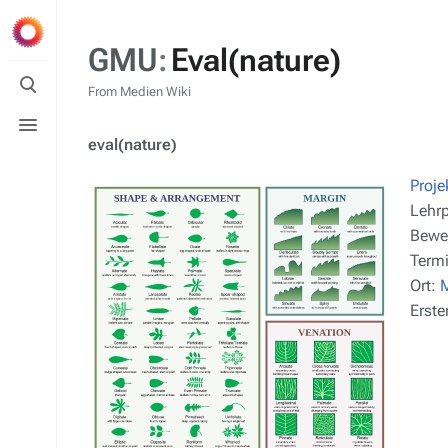
GMU
:
Eval(nature)
Toggle
search
From Medien Wiki
Toggle
menu
eval(nature)
Proj
Lehr
Bewe
Termi
Ort:
M
Erste