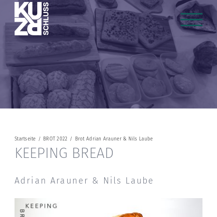
Zum
Inhalt
springen
Startseite
/
BROT 2022
/
Brot Adrian Arauner & Nils Laube
KEEPING BREAD
Adrian Arauner & Nils Laube