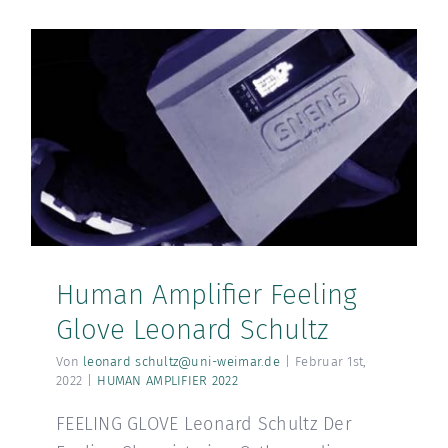
Human Amplifier Feeling
Glove Leonard Schultz
Von
leonard schultz@uni-weimar.de
|
Februar 1st,
2022
|
HUMAN AMPLIFIER 2022
FEELING GLOVE Leonard Schultz Der