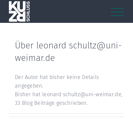
Zum
Inhalt
springen
Über
leonard schultz@uni-
weimar.de
Der Autor hat bisher keine Details
angegeben.
Bisher hat leonard schultz@uni-weimar.de,
33 Blog Beiträge geschrieben.