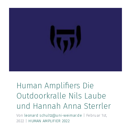
Human Amplifiers Die
Outdoorkralle Nils Laube
und Hannah Anna Sterrler
Von
leonard schultz@uni-weimar.de
|
Februar 1st,
2022
|
HUMAN AMPLIFIER 2022