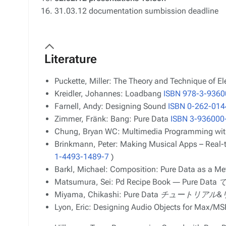
31.03.12 documentation sumbission deadline
Literature
Puckette, Miller:
The Theory and Technique of El
Kreidler, Johannes:
Loadbang
ISBN 978-3-9360
Farnell, Andy:
Designing Sound
ISBN 0-262-014
Zimmer, Fränk:
Bang: Pure Data
ISBN 3-936000
Chung, Bryan WC:
Multimedia Programming wit
Brinkmann, Peter:
Making Musical Apps – Real-t
1-4493-1489-7
)
Barkl, Michael:
Composition: Pure Data as a Me
Matsumura, Sei:
Pd Recipe Book ― Pur
Miyama, Chikashi:
Pure Data チュートリア
Lyon, Eric:
Designing Audio Objects for Max/MS