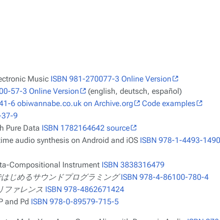
ectronic Music
ISBN 981-270077-3
Online Version
00-57-3
Online Version
(english, deutsch, español)
41-6
obiwannabe.co.uk on Archive.org
Code examples
-37-9
h Pure Data
ISBN 1782164642
source
ime audio synthesis on Android and iOS
ISBN 978-1-4493-1490
ta-Compositional Instrument
ISBN 3838316479
e Data ではじめるサウンドプログラミング
ISBN 978-4-86100-780-4
ル&リファレンス
ISBN 978-4862671424
P and Pd
ISBN 978-0-89579-715-5