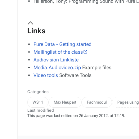
Hillerson, Tony:
Programming Sound with Pure D
Links
Pure Data - Getting started
Mailinglist of the class
Audiovision Linkliste
Media:Audiovideo.zip
Example files
Video tools
Software Tools
Categories
WS11
Max Neupert
Fachmodul
Pages using
Last modified
This page was last edited on 26 January 2012, at 12:19.