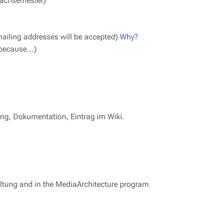
achsemester)
ailing addresses will be accepted)
Why?
 because...)
ung, Dokumentation, Eintrag im Wiki.
altung and in the MediaArchitecture program