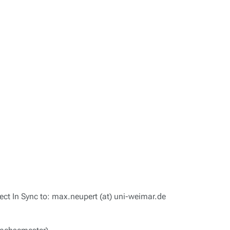
ject
In Sync
to: max.neupert (at) uni-weimar.de