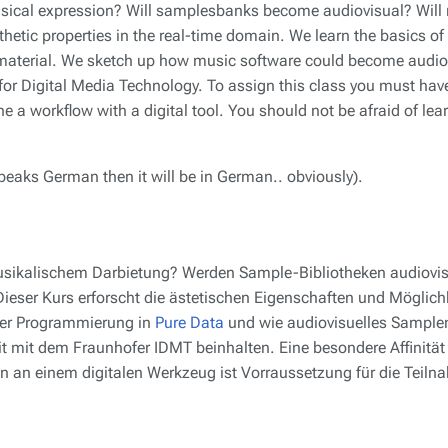
sical expression? Will samplesbanks become audiovisual? Will
hetic properties in the real-time domain. We learn the basics of
aterial. We sketch up how music software could become audiovi
for Digital Media Technology. To assign this class you must have
e a workflow with a digital tool. You should not be afraid of le
peaks German then it will be in German.. obviously).
 musikalischem Darbietung? Werden Sample-Bibliotheken audiovi
eser Kurs erforscht die ästetischen Eigenschaften und Möglichk
der Programmierung in
Pure Data
und wie audiovisuelles Samplema
t mit dem Fraunhofer IDMT beinhalten. Eine besondere Affinität
en an einem digitalen Werkzeug ist Vorraussetzung für die Teil