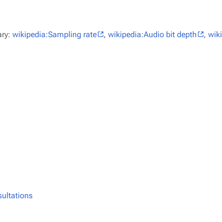
ary:
wikipedia:Sampling rate
,
wikipedia:Audio bit depth
,
wik
ultations