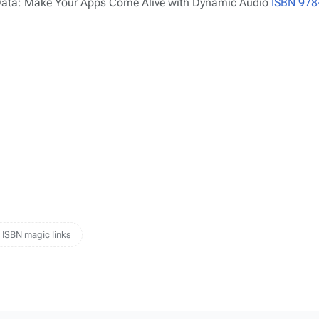
ata: Make Your Apps Come Alive with Dynamic Audio
ISBN 978
 ISBN magic links