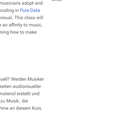
 musicians adopt and
 coding in
Pure Data
sual. This class will
 an affinity to music,
arning how to make
suell? Werden Musiker
eiten audiovisueller
terial erstellt und
 zu Musik, die
nahme an diesem Kurs.