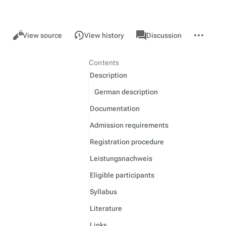
Views
associated-
More
GMU
Read
View source
View history
Discussion
pages
actions
Contents
Description
German description
Documentation
Admission requirements
Registration procedure
Leistungsnachweis
Eligible participants
Syllabus
Literature
Links