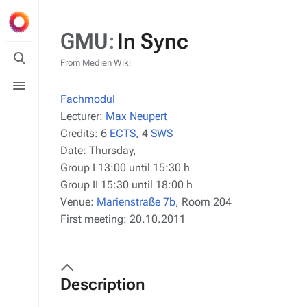
GMU
:
In Sync
Toggle
search
From Medien Wiki
Toggle
menu
Fachmodul
Lecturer:
Max Neupert
Credits:
6
ECTS
, 4
SWS
Date:
Thursday,
Group I 13:00 until 15:30 h
Group II 15:30 until 18:00 h
Venue:
Marienstraße 7b
, Room 204
First meeting:
20.10.2011
Description