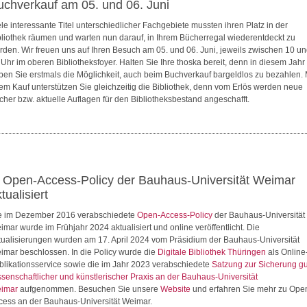
uchverkauf am 05. und 06. Juni
ele interessante Titel unterschiedlicher Fachgebiete mussten ihren Platz in der
bliothek räumen und warten nun darauf, in Ihrem Bücherregal wiederentdeckt zu
rden. Wir freuen uns auf Ihren Besuch am 05. und 06. Juni, jeweils zwischen 10 u
 Uhr im oberen Bibliotheksfoyer. Halten Sie Ihre thoska bereit, denn in diesem Jahr
ben Sie erstmals die Möglichkeit, auch beim Buchverkauf bargeldlos zu bezahlen. 
rem Kauf unterstützen Sie gleichzeitig die Bibliothek, denn vom Erlös werden neue
cher bzw. aktuelle Auflagen für den Bibliotheksbestand angeschafft.
. Open-Access-Policy der Bauhaus-Universität Weimar
tualisiert
e im Dezember 2016 verabschiedete
Open-Access-Policy
der Bauhaus-Universität
imar wurde im Frühjahr 2024 aktualisiert und online veröffentlicht. Die
tualisierungen wurden am 17. April 2024 vom Präsidium der Bauhaus-Universität
imar beschlossen. In die Policy wurde die
Digitale Bibliothek Thüringen
als Online
blikationsservice sowie die im Jahr 2023 verabschiedete
Satzung zur Sicherung gu
ssenschaftlicher und künstlerischer Praxis an der Bauhaus-Universität
imar
aufgenommen. Besuchen Sie unsere
Website
und erfahren Sie mehr zu Ope
cess an der Bauhaus-Universität Weimar.