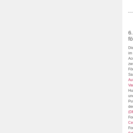
6.
f
Di
im
Ac
zw
Fö
Sa
Au
Va
Hu
un
Pu
de
(D
Fo
Ce
Fo