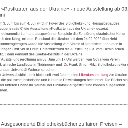
. »Postkarten aus der Ukraine« - neue Ausstellung ab 03
uni
m 3. Juni bis zum 4. Juli wird im Foyer des Bibliotheks- und Hörsaalgebäudes
teubenstraße 6) die Ausstellung »Postkarten aus der Ukraine« gezeigt.
e dokumentiert anhand ausgewählter Beispiele die Zerstörung ukrainischer Kultur
rch den Krieg, mit dem Russland die Ukraine seit dem 24.02.2022 überzieht.
sammengetragen wurde die Ausstellung vom Verein »Ukrainische Landleute in
ringen» mit Sitz in Erfurt. Unterstützt wird die Ausstellung u.a. vom Ukrainischen
titut, dem Pendant des Goethe-Instituts in der Ukraine.
r Ausstellungseröffnung am 03. Juni um 17 Uhr werden Ivan Gotra vom Verein
krainische Landleute in Thüringen» und Dr. Frank Simon-Ritz, Bibliotheksdirektor 
uhaus-Universität Weimar sprechen.
 Universitätsbibliothek bietet seit zwei Jahren eine
Literatursammlung
zur Ukraine
, die politische, historische und kulturelle Entwicklungen beleuchtet. Die Bücher si
 der unteren Ebene im Neubau der Bibliothek aufgestellt und können ausgeliehen
rden.
. Ausgesonderte Bibliotheksbücher zu fairen Preisen –