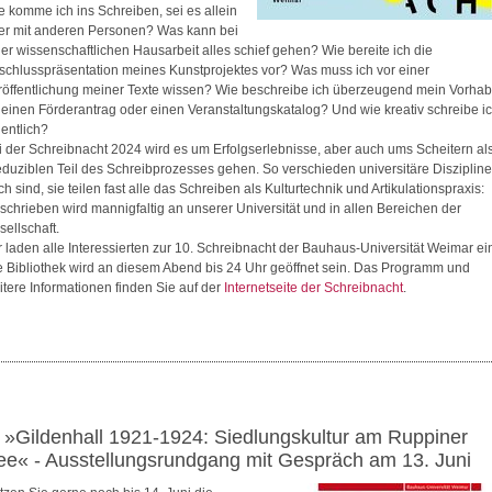
e komme ich ins Schreiben, sei es allein
er mit anderen Personen? Was kann bei
ner wissenschaftlichen Hausarbeit alles schief gehen? Wie bereite ich die
schlusspräsentation meines Kunstprojektes vor? Was muss ich vor einer
röffentlichung meiner Texte wissen? Wie beschreibe ich überzeugend mein Vorha
r einen Förderantrag oder einen Veranstaltungskatalog? Und wie kreativ schreibe i
gentlich?
i der Schreibnacht 2024 wird es um Erfolgserlebnisse, aber auch ums Scheitern al
reduziblen Teil des Schreibprozesses gehen. So verschieden universitäre Disziplin
h sind, sie teilen fast alle das Schreiben als Kulturtechnik und Artikulationspraxis:
schrieben wird mannigfaltig an unserer Universität und in allen Bereichen der
sellschaft.
r laden alle Interessierten zur 10. Schreibnacht der Bauhaus-Universität Weimar ei
e Bibliothek wird an diesem Abend bis 24 Uhr geöffnet sein. Das Programm und
itere Informationen finden Sie auf der
Internetseite der Schreibnacht
.
. »Gildenhall 1921-1924: Siedlungskultur am Ruppiner
ee« - Ausstellungsrundgang mit Gespräch am 13. Juni