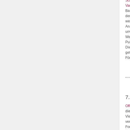
Sc
Va
Ba
de
we
An
un
We
Pub
Di
ge
Fö
7
OR
di
Vi
ve
Fo