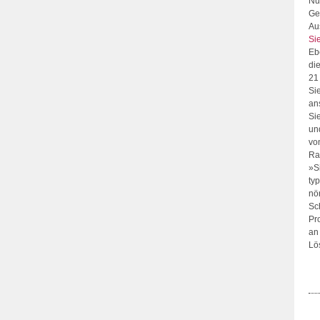
Nu
Ge
Au
Si
Eb
di
21
Si
an
Si
un
vo
Ra
»S
ty
nö
Sc
Pr
an
Lö