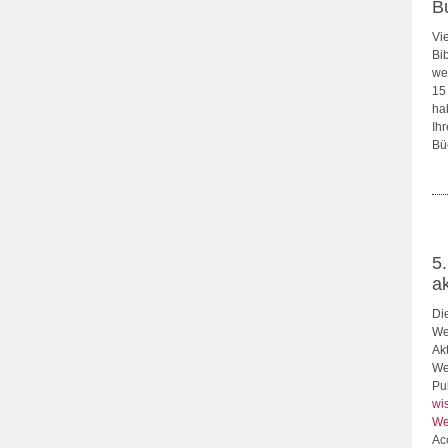
B
Vi
Bi
we
15
ha
Ih
Bü
5
ak
Di
We
Ak
We
Pu
wi
We
Ac