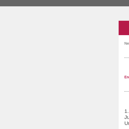
Ne
En
1
Ju
Un