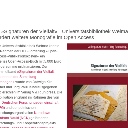
 »Signaturen der Vielfalt« - Universitätsbibliothek Weima
ördert weitere Monografie im Open Access
e Universitätsbibliothek Weimar konnte
 Rahmen der DFG-Förderung »Open-
cess-Publikationskosten« ein
eites Open-Access-Buch mit 5.000 Euro
rdersumme mitfinanzieren. Der
mmelband
»Signaturen der Vielfalt.
torinnen der Sammlung
rnhagen«
wurde von Jadwiga Kita-
ber und Jörg Paulus herausgegeben
d erschien im Verlag V & R unipress. Die
blikation entstand im Rahmen des von
r
Deutschen Forschungsgemeinschaft
FG)
und der polnischen
rschungsorganisation
Narodowe
ntrum Nauki (NCN)
geförderten
rschungs- und Kooperationsprojekts