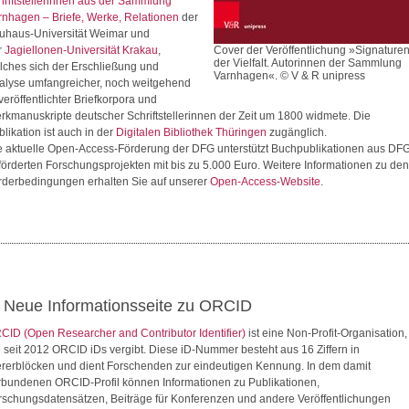
hriftstellerinnen aus der Sammlung
rnhagen – Briefe, Werke, Relationen
der
uhaus-Universität Weimar und
r
Jagiellonen-Universität Krakau
,
Cover der Veröffentlichung »Signature
der Vielfalt. Autorinnen der Sammlung
lches sich der Erschließung und
Varnhagen«. © V & R unipress
alyse umfangreicher, noch weitgehend
veröffentlichter Briefkorpora und
rkmanuskripte deutscher Schriftstellerinnen der Zeit um 1800 widmete. Die
likation ist auch in der
Digitalen Bibliothek Thüringen
zugänglich.
e aktuelle Open-Access-Förderung der DFG unterstützt Buchpublikationen aus DF
förderten Forschungsprojekten mit bis zu 5.000 Euro. Weitere Informationen zu den
rderbedingungen erhalten Sie auf unserer
Open-Access-Website
.
. Neue Informationsseite zu ORCID
CID (Open Researcher and Contributor Identifier)
ist eine Non-Profit-Organisation,
e seit 2012 ORCID iDs vergibt. Diese iD-Nummer besteht aus 16 Ziffern in
ererblöcken und dient Forschenden zur eindeutigen Kennung. In dem damit
rbundenen ORCID-Profil können Informationen zu Publikationen,
rschungsdatensätzen, Beiträge für Konferenzen und andere Veröffentlichungen