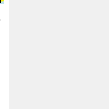
ben
ch
s
en
n.