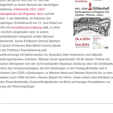
tzen Sie gerne noch bis 14. Juni die
legenheit zu einem Besuch der derzeitigen
sstellung
»Gildenhall 1921-1924:
edlungskultur am Ruppiner See«
auf der
ene -1 der Bibliothek. Im Rahmen der
esjährigen Schreibnacht am 13. Juni findet um
 Uhr ein
Ausstellungsrundgang
statt, zu dem
e herzlich eingeladen sind. In einem
schließenden Gespräch wollen Michael
ebenbrodt, Junior-Professor Grischa Bertram
d Senior-Professor Max Welch Guerra (beide
n der Professur Raumplanung und
umforschung) mit Interessierten ins Gespräch über historische und aktuelle
iedlungsimpulse« kommen. Weimar ist ein spannender Ort für dieses Thema mit
pischen Beispielen von der nicht realisierten Bauhaus-Siedlung über die Großsiedl
rdlich des Schwanseebades, die NS-Siedlungen in der Freiligrathstraße und in
höndorf, den DDR-»Siedlungen« in Weimar-West und Weimar-Nord bis hin zu den
ojekten nach 1990 mit dem »Neuen Bauen Am Horn« sowie neben dem Klinikum u
 der Rosenthalstraße (Schlachthofgelände) mit Blick auf heutige Perspektiven zur
sung der Wohnungsfrage.