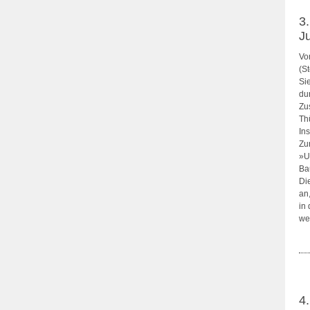
3
J
Vo
(S
Si
du
Zu
Thü
Ins
Zu
»U
Ba
Die
an
in
we
4