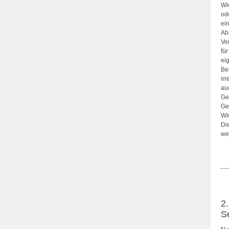
Wi
od
ei
Ab
Ve
fü
ei
Be
ir
auc
Ge
Ge
Wi
Di
we
2
S