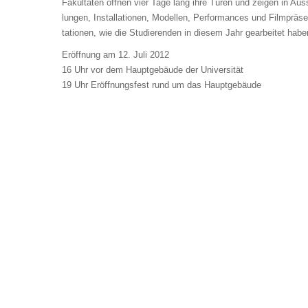
Fakul­täten öffnen vier Tage lang ihre Türen und zeigen in Aus­s
lungen, In­stallationen, Mo­dellen, Per­for­mances und Film­prä­s
tationen, wie die Studierenden in diesem Jahr gearbeitet habe
Eröffnung am 12. Juli 2012
16 Uhr vor dem Hauptgebäude der Universität
19 Uhr Eröffnungsfest rund um das Hauptgebäude