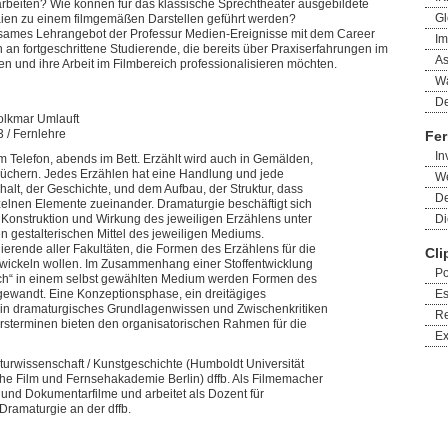
arbeiten? Wie können für das klassische Sprechtheater ausgebildete
Gl
en zu einem filmgemäßen Darstellen geführt werden?
sames Lehrangebot der Professur Medien-Ereignisse mit dem Career
Im
 an fortgeschrittene Studierende, die bereits über Praxiserfahrungen im
As
gen und ihre Arbeit im Filmbereich professionalisieren möchten.
Wa
De
olkmar Umlauft
 / Fernlehre
Fer
In
am Telefon, abends im Bett. Erzählt wird auch in Gemälden,
 Büchern. Jedes Erzählen hat eine Handlung und jede
We
alt, der Geschichte, und dem Aufbau, der Struktur, dass
De
zelnen Elemente zueinander. Dramaturgie beschäftigt sich
nstruktion und Wirkung des jeweiligen Erzählens unter
Di
n gestalterischen Mittel des jeweiligen Mediums.
ierende aller Fakultäten, die Formen des Erzählens für die
Cli
twickeln wollen. Im Zusammenhang einer Stoffentwicklung
Po
ch“ in einem selbst gewählten Medium werden Formen des
gewandt. Eine Konzeptionsphase, ein dreitägiges
E
 in dramaturgisches Grundlagenwissen und Zwischenkritiken
Re
rsterminen bieten den organisatorischen Rahmen für die
Ex
lturwissenschaft / Kunstgeschichte (Humboldt Universität
che Film und Fernsehakademie Berlin) dffb. Als Filmemacher
– und Dokumentarfilme und arbeitet als Dozent für
ramaturgie an der dffb.