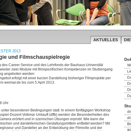
AKTUELLES
DIE
STER 2013
gie und Filmschauspielregie
Do
ng des Career-Service und des Lehrfonds der Bauhaus-Universität
We
ieder zwei Module mit filmspezifischen Kompetenzen im Studiengang
Le
ng angeboten werden:
D
gebot erfolgt mit einer kurzen Darstellung bisheriger Filmprojekte per
i-weimar.de bis zum 5.April 2013.
Di
Di
Da
18 Uhr
Stu
t unter besonderen Bedingungen statt. In einem fünftägigen Workshop
di
spiel-Dozent Volkmar Umlauft (dffb) werden die Besonderheiten des
di
Kamera erörtert und in szenischen Übungen erprobt. Wie kann die
ischen und darstellerischen Gestaltungsmitteln entfaltet werden? Mit
Bi
isseur und Darsteller an der Entwicklung der Filmrolle und der
I