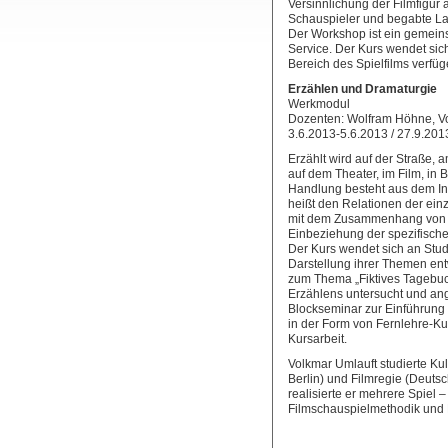
Versinnlichung der Filmfigur 
Schauspieler und begabte Lai
Der Workshop ist ein gemein
Service. Der Kurs wendet sich
Bereich des Spielfilms verfü
Erzählen und Dramaturgie
Werkmodul
Dozenten: Wolfram Höhne, V
3.6.2013-5.6.2013 / 27.9.2013
Erzählt wird auf der Straße, 
auf dem Theater, im Film, in
Handlung besteht aus dem Inh
heißt den Relationen der ein
mit dem Zusammenhang von Ko
Einbeziehung der spezifische
Der Kurs wendet sich an Stud
Darstellung ihrer Themen en
zum Thema „Fiktives Tagebu
Erzählens untersucht und an
Blockseminar zur Einführung
in der Form von Fernlehre-Ku
Kursarbeit.
Volkmar Umlauft studierte Ku
Berlin) und Filmregie (Deuts
realisierte er mehrere Spiel 
Filmschauspielmethodik und D