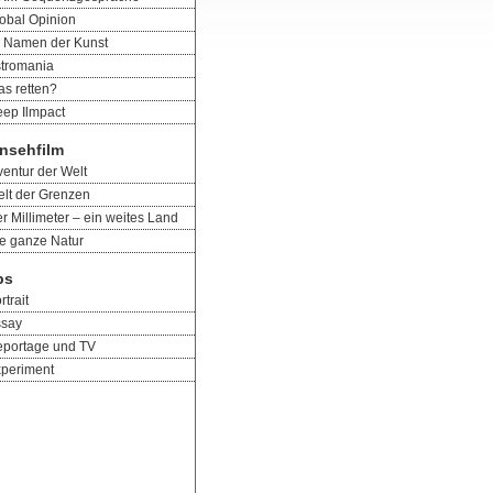
obal Opinion
 Namen der Kunst
tromania
s retten?
ep Ilmpact
nsehfilm
ventur der Welt
lt der Grenzen
r Millimeter – ein weites Land
e ganze Natur
ps
rtrait
ssay
portage und TV
periment