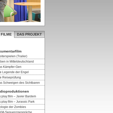
 FILME
DAS PROJEKT
kumentarfilm
iterspielen (Trailer)
ben in Mitteldeutschland
as Kämpfer-Gen
e Legende der Engel
e Reiseprüfung
s Schweigen des Sichtbaren
dioproduktionen
s:play:film – Javier Bardem
s:play:film – Jurassic Park
ologie der Zombies
KKM-Sequenzgespräche