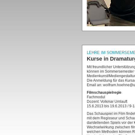
LEHRE IM SOMMERSEME
Kurse in Dramatur
Mit freundlicher Unterstützu
können im Sommersemester w
Medienkunst/Mediengestaltu
Die Anmeldung für das Kursan
Email an: wolfram.hoehne@un
Filmschauspielregie
Fachmodul
Dozent: Volkmar Umlauft
15.6.2013 bis 19.6.2013 / 9-
Das Schauspiel im Film finde
mit dem Regisseur und Schau
darstellenden Spiels vor der 
Wechselwirkung zwischen film
welchen Methoden können Reg