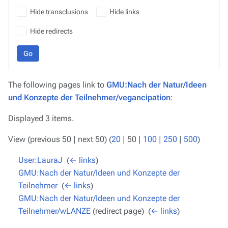
Hide transclusions
Hide links
Hide redirects
Go
The following pages link to
GMU:Nach der Natur/Ideen
und Konzepte der Teilnehmer/vegancipation
:
Displayed 3 items.
View (
previous 50
|
next 50
) (
20
|
50
|
100
|
250
|
500
)
User:LauraJ
‎
(
← links
)
GMU:Nach der Natur/Ideen und Konzepte der
Teilnehmer
‎
(
← links
)
GMU:Nach der Natur/Ideen und Konzepte der
Teilnehmer/wLANZE
(redirect page) ‎
(
← links
)