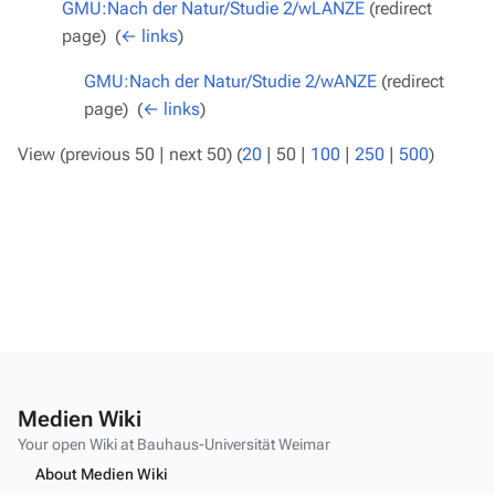
GMU:Nach der Natur/Studie 2/wLANZE
(redirect
page) ‎
(
← links
)
GMU:Nach der Natur/Studie 2/wANZE
(redirect
page) ‎
(
← links
)
View (
previous 50
|
next 50
) (
20
|
50
|
100
|
250
|
500
)
Medien Wiki
Your open Wiki at Bauhaus-Universität Weimar
About Medien Wiki