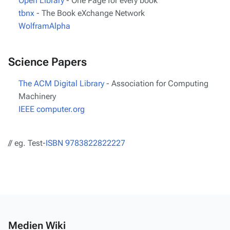
Open Library
- One Page for every book
tbnx
- The Book eXchange Network
WolframAlpha
Science Papers
The ACM Digital Library
- Association for Computing
Machinery
IEEE computer.org
// eg. Test-
ISBN 9783822822227
Medien Wiki