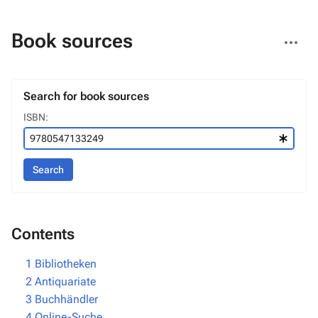
More
Book sources
actions
Search for book sources
ISBN:
Search
Contents
1
Bibliotheken
2
Antiquariate
3
Buchhändler
4
Online-Suche