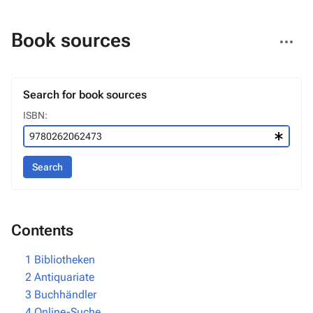
More
Book sources
actions
Search for book sources
ISBN:
Search
Contents
1
Bibliotheken
2
Antiquariate
3
Buchhändler
4
Online-Suche