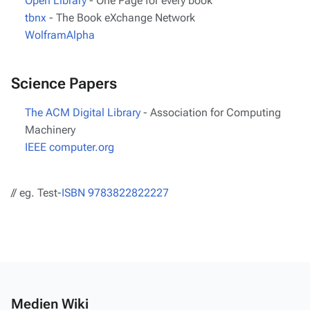
Open Library
- One Page for every book
tbnx
- The Book eXchange Network
WolframAlpha
Science Papers
The ACM Digital Library
- Association for Computing
Machinery
IEEE computer.org
// eg. Test-
ISBN 9783822822227
Medien Wiki