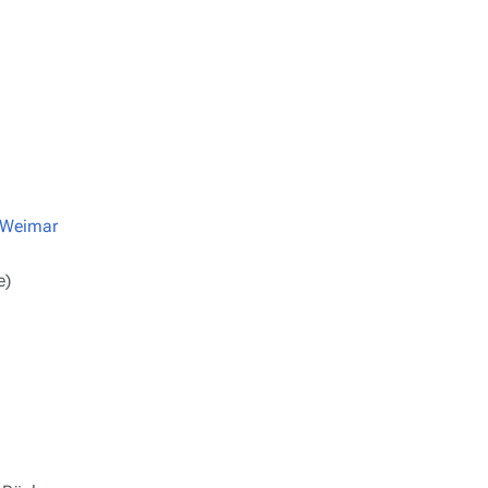
t Weimar
e)