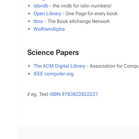
isbndb
- the imdb for isbn numbers!
Open Library
- One Page for every book
tbnx
- The Book eXchange Network
WolframAlpha
Science Papers
The ACM Digital Library
- Association for Comp
IEEE computer.org
// eg. Test-
ISBN 9783822822227