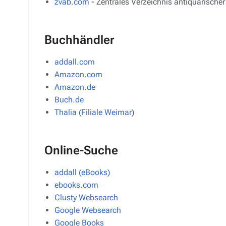
zvab.com
- Zentrales Verzeichnis antiquarische
Buchhändler
addall.com
Amazon.com
Amazon.de
Buch.de
Thalia
(
Filiale Weimar
)
Online-Suche
addall (eBooks)
ebooks.com
Clusty Websearch
Google Websearch
Google Books