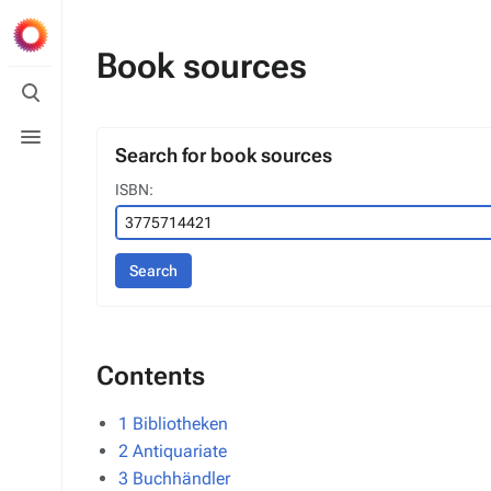
Book sources
Toggle
search
Toggle
menu
Search for book sources
ISBN:
Search
Contents
1
Bibliotheken
2
Antiquariate
3
Buchhändler