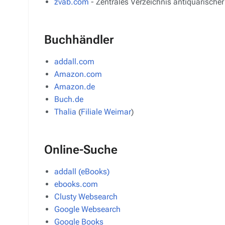
zvab.com
- Zentrales Verzeichnis antiquarische
Buchhändler
addall.com
Amazon.com
Amazon.de
Buch.de
Thalia
(
Filiale Weimar
)
Online-Suche
addall (eBooks)
ebooks.com
Clusty Websearch
Google Websearch
Google Books