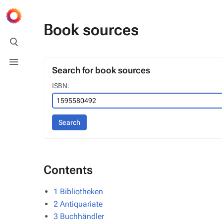
Book sources
Toggle
search
Toggle
menu
Search for book sources
ISBN:
Search
Contents
1
Bibliotheken
2
Antiquariate
3
Buchhändler