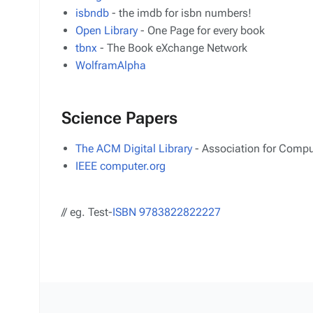
isbndb
- the imdb for isbn numbers!
Open Library
- One Page for every book
tbnx
- The Book eXchange Network
WolframAlpha
Science Papers
The ACM Digital Library
- Association for Comp
IEEE computer.org
// eg. Test-
ISBN 9783822822227