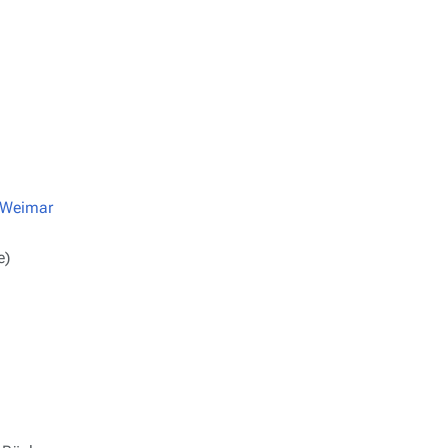
t Weimar
e)